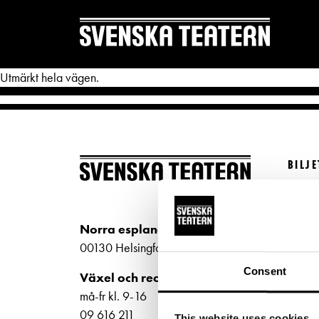
Utmärkt hela vägen.
BILJ
REPERTOAR & BILJETTER
DITT 
Köp bi
Repertoar
Mat & 
Kundt
Norra esplanaden 2
Kalender
Publika
biljet
00130 Helsingfors
Kundtjänst
Textnin
Bilje
Consent
Växel och reception
ti-fr 
Biljetter
Tillgän
må-fr kl. 9-16
Norra
09 616 211
This website uses cookies