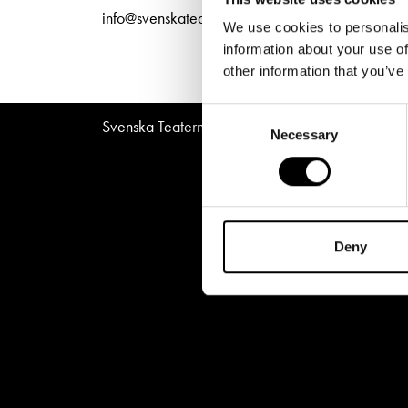
Unga
Frågor 
info@svenskateatern.fi
We use cookies to personalis
Presentkort
Platska
information about your use of
other information that you’ve
Consent
Svenska Teatern © All Rights Reserved 2026
Necessary
Selection
Deny