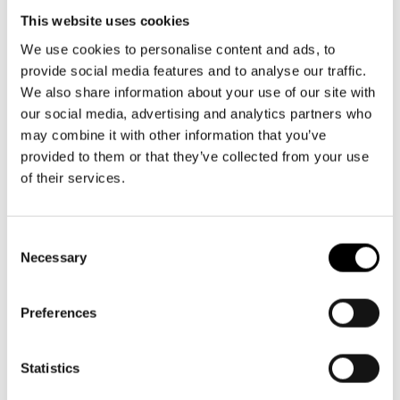
Aktuellt
Tillgänglighet
This website uses cookies
Växel och reception
Företag
LOGGA IN
Presentkort
Teaterns verksamhet
må-fr kl. 9-16
Frågor & svar
We use cookies to personalise content and ads, to
Guidning
provide social media features and to analyse our traffic.
09 616 211
Ensemble
Platskarta
We also share information about your use of our site with
info@svenskateatern.fi
our social media, advertising and analytics partners who
Historia
may combine it with other information that you’ve
provided to them or that they’ve collected from your use
BILJETTER
Kontaktuppgifter
of their services.
Köp biljetter
Press
Kundtjänst per epost
Consent
Jobba hos oss
Necessary
biljetter@svenskateatern.fi
Selection
Nyhetsbrev
Biljettkassan öppnar 11.8
Preferences
ti-fr kl 12-18
Svenska Teatern Live
Norra esplanaden 2
Statistics