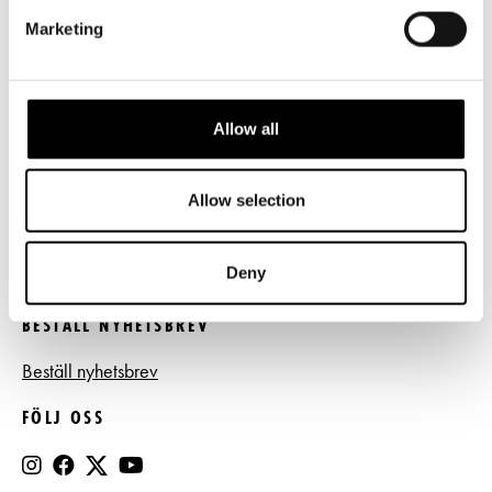
LÄNKAR
Marketing
Frågor & svar
Tillgänglighet
Allow all
Press
Register- och dataskyddsbeskrivning
Allow selection
Jobba hos oss
Deny
BESTÄLL NYHETSBREV
Beställ nyhetsbrev
FÖLJ OSS