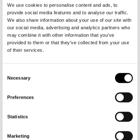
Aktuellt
09 616 211
Tillgänglighet
We use cookies to personalise content and ads, to
info@svenskateatern.fi
Företag
LOGGA IN
Presentkort
provide social media features and to analyse our traffic.
Teaterns verksamhet
Frågor & svar
We also share information about your use of our site with
Guidning
our social media, advertising and analytics partners who
Ensemble
Platskarta
BILJETTER
may combine it with other information that you’ve
provided to them or that they’ve collected from your use
Historia
Köp biljetter
of their services.
Kontaktuppgifter
Kundtjänst per epost
biljetter@svenskateatern.fi
Consent
Press
Necessary
Selection
Biljettkassan öppnar 11.8
Jobba hos oss
ti-fr kl 12-18
Norra esplanaden 2
Preferences
Nyhetsbrev
Svenska Teatern Live
Statistics
LÄNKAR
Frågor & svar
Marketing