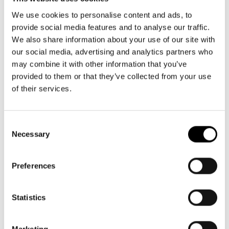
Aktuellt
må-fr kl. 9-16
Tillgänglighet
09 616 211
Företag
LOGGA IN
We use cookies to personalise content and ads, to
Presentkort
Teaterns verksamhet
provide social media features and to analyse our traffic.
info@svenskateatern.fi
Frågor & svar
Guidning
We also share information about your use of our site with
Ensemble
Platskarta
our social media, advertising and analytics partners who
may combine it with other information that you’ve
BILJETTER
Historia
provided to them or that they’ve collected from your use
Köp biljetter
of their services.
Kontaktuppgifter
Kundtjänst per epost
Press
biljetter@svenskateatern.fi
Consent
Necessary
Selection
Jobba hos oss
Biljettkassan öppnar 11.8
ti-fr kl 12-18
Nyhetsbrev
Preferences
Norra esplanaden 2
Svenska Teatern Live
Statistics
LÄNKAR
Marketing