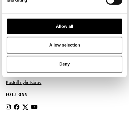
Frågor & svar
Tillgänglighet
Press
Allow all
Register- och dataskyddsbeskrivning
Allow selection
Jobba hos oss
Deny
BESTÄLL NYHETSBREV
Beställ nyhetsbrev
FÖLJ OSS