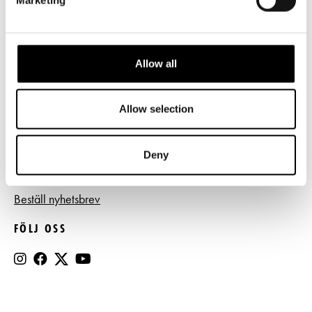
Frågor & svar
Tillgänglighet
Press
Allow all
Register- och dataskyddsbeskrivning
Allow selection
Jobba hos oss
Deny
BESTÄLL NYHETSBREV
Beställ nyhetsbrev
FÖLJ OSS