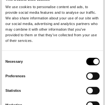
Aktuellt
må-fr kl. 9-16
Tillgänglighet
09 616 211
Företag
LOGGA IN
We use cookies to personalise content and ads, to
Presentkort
Teaterns verksamhet
provide social media features and to analyse our traffic.
info@svenskateatern.fi
Frågor & svar
Guidning
We also share information about your use of our site with
Ensemble
Platskarta
our social media, advertising and analytics partners who
may combine it with other information that you’ve
BILJETTER
Historia
provided to them or that they’ve collected from your use
Köp biljetter
of their services.
Kontaktuppgifter
Kundtjänst per epost
Press
biljetter@svenskateatern.fi
Consent
Necessary
Selection
Jobba hos oss
Biljettkassan öppnar 11.8
ti-fr kl 12-18
Nyhetsbrev
Preferences
Norra esplanaden 2
Svenska Teatern Live
Statistics
LÄNKAR
Marketing