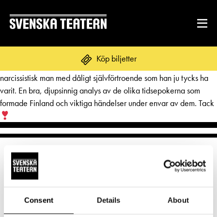
Vi tyckte båda mycket om pjäsen som var både humoristisk på
Köp biljetter
sina ställen men framför allt en fin analys av en mycket ensam och
narcissistisk man med dåligt självförtroende som han ju tycks ha
varit. En bra, djupsinnig analys av de olika tidsepokerna som
formade Finland och viktiga händelser under envar av dem. Tack
REPERTOAR & BILJETTER
Repertoar
DITT BESÖK
Kalender
Mat & dryck
Kundtjänst
GRUPPER & FÖRETAG
Publikarbete
Grupper & teaterombud
Biljetter
Textning
OM SVENSKA TEATERN
Consent
Details
About
Pedagognätverk & skolgrupper
Norra esplanaden 2
Unga