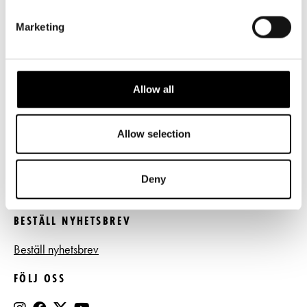
LÄNKAR
Marketing
Frågor & svar
Tillgänglighet
Allow all
Press
Allow selection
Register- och dataskyddsbeskrivning
Jobba hos oss
Deny
BESTÄLL NYHETSBREV
Beställ nyhetsbrev
FÖLJ OSS