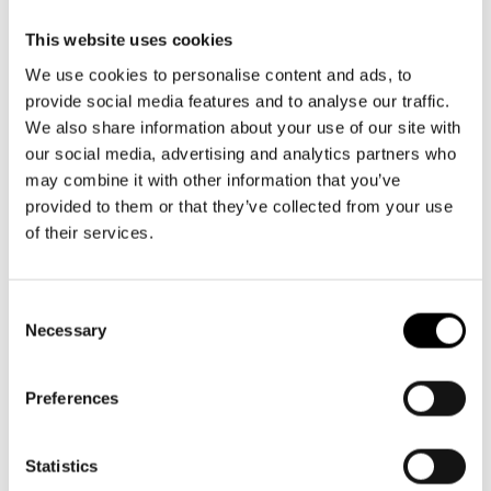
Aktuellt
Tillgänglighet
00130 Helsingfors
Företag
LOGGA IN
Presentkort
This website uses cookies
Teaterns verksamhet
Växel och reception
Frågor & svar
We use cookies to personalise content and ads, to
Guidning
må-fr kl. 9-16
provide social media features and to analyse our traffic.
Ensemble
Platskarta
09 616 211
We also share information about your use of our site with
info@svenskateatern.fi
Historia
our social media, advertising and analytics partners who
may combine it with other information that you’ve
Kontaktuppgifter
provided to them or that they’ve collected from your use
BILJETTER
of their services.
Press
Köp biljetter
Jobba hos oss
Consent
Kundtjänst per epost
Necessary
Selection
biljetter@svenskateatern.fi
Nyhetsbrev
Biljettkassan öppnar 11.8
Preferences
Svenska Teatern Live
ti-fr kl 12-18
Norra esplanaden 2
Statistics