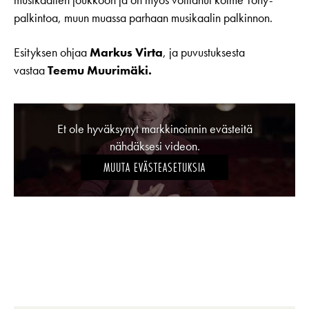
musikaalien joukkoon ja on myös voittanut kolme Tony-
palkintoa, muun muassa parhaan musikaalin palkinnon.
Esityksen ohjaa
Markus Virta
, ja puvustuksesta
vastaa
Teemu Muurimäki.
Et ole hyväksynyt markkinoinnin evästeitä
nähdäksesi videon.
MUUTA EVÄSTEASETUKSIA