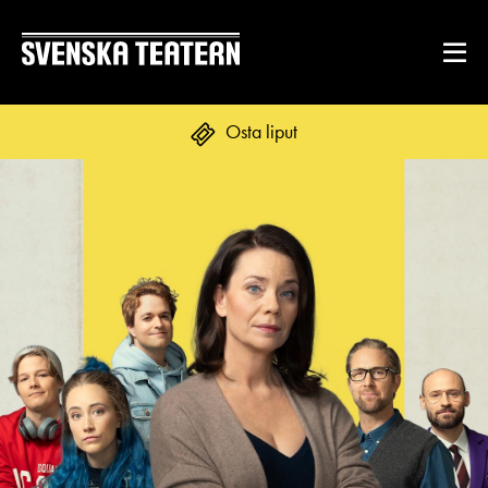
Osta liput
Suomi
Svenska
English
OHJELMISTO & LIPUT
Ohjelmisto
ENNEN VIERAILUA
Kalenteri
Tekstitys
Asiakaspalvelu
RYHMILLE JA YRITYKSILLE
Yleisötyö
Ryhmät ja teatterilähettiläät
Liput
Ruoka & juoma
TEATTERISTA