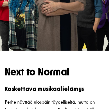
Koulut
Lahjakortti
Teatterin toiminta
Usein kysytyt kysymykset
Yritykset
KIRJAUDU
Nuoret
Näyttelijät
Saavutettavuus
Opastus
Katsomokartta
Historia
Töihin meille
Yhteystiedot
Uutiskirje
Next to Normal
Medialle
Svenska Teatern Live
Koskettava musikaalielämys
Perhe näyttää ulospäin täydelliseltä, mutta on