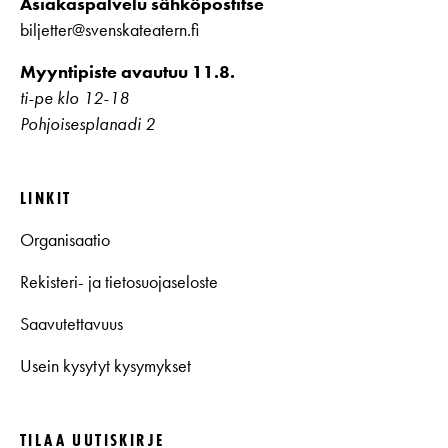
Asiakaspalvelu sähköpostitse
biljetter@svenskateatern.fi
Myyntipiste avautuu 11.8.
ti-pe klo 12-18
Pohjoisesplanadi 2
LINKIT
Organisaatio
Rekisteri- ja tietosuojaseloste
Saavutettavuus
Usein kysytyt kysymykset
TILAA UUTISKIRJE