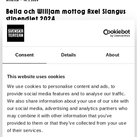
Bella och Willjam mottog Axel Slangus
stipendiet 2024
Grattis till stipendiet! Stipendie- och fördelningsnämnden
vid Svenska Teatern premierar varje vår två studerande från
Teaterhögskolan med ett stipendium ur Axel Slangus fond. I
år går stipendierna till Bella Paasimäki och Willjam
Consent
Details
About
Tigerstedt. Stipendiet delades ut av teaterchef Joachim
Thibblin på teaterns årliga vårkaffe.
This website uses cookies
We use cookies to personalise content and ads, to
provide social media features and to analyse our traffic.
We also share information about your use of our site with
our social media, advertising and analytics partners who
may combine it with other information that you’ve
provided to them or that they’ve collected from your use
of their services.