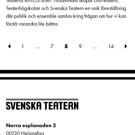
Teaterns AMOS-scen. Tillsammans skapar DuvTeatern,
Teaterhögskolan och Svenska Teatern en unik föreställning
där publik och ensemble samlas kring frågan om hur vi kan
förstå varandra lite bättre.
1
…
7
8
9
…
14
Norra esplanaden 2
00130 Helsingfors