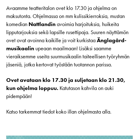
Avaamme teatteritalon ovet klo 17.30 ja ohjelma on
maksutonta. Ohjelmassa on mm kulissikierroksia, mustan
komedian
Nattlandin
avoimia harjoituksia, huikeita
lipputarjouksia sekä lapsille rusettipaja. Suuren näyttämön
ovet ovat avoinna kaikille ja voit kurkistaa
Änglagård-
musikaalin
upeaan maailmaan! Lisäksi saamme
vieraiksemme useita suurmusikaalin taiteellisen työryhmän
jäseniä, jotka kertovat työstään tuotannon parissa.
Ovet avataan klo 17.30 ja suljetaan klo 21.30,
kun ohjelma loppuu.
Katutason kahvila on auki
pidempään!
Katso tarkemmat tiedot koko illan ohjelmasta alla.