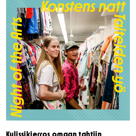
K
ulissikierros omaan tahtiin