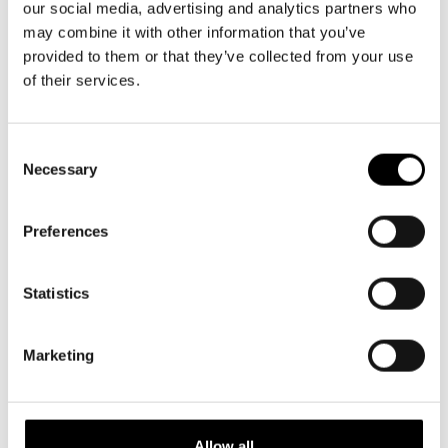
our social media, advertising and analytics partners who
Tule mukaan juhlistamaan uuden näytäntökauden avajaisia!
may combine it with other information that you’ve
provided to them or that they’ve collected from your use
Tunnin aikana esittelemme koko tulevan ohjelmiston 2026-
of their services.
2027.
Tapahtumaa juontaa teatterinjohtaja
Joachim
Consent
Thibblin
. Ohjelma on ruotsiksi.
Necessary
Selection
Ilmainen sisäänpääsy, mutta tarvitset lipun. Rajoitettu määrä
Preferences
paikkoja on lunastettavissa lippukassalta Taiteiden yön
aikana.
Statistics
LUNASTA LIPPUSI TÄÄLTÄ
Marketing
Allow all