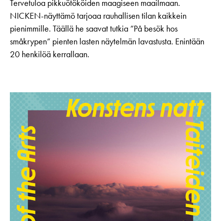
Tervetuloa pikkuötököiden maagiseen maailmaan.
NICKEN-näyttämö tarjoaa rauhallisen tilan kaikkein
pienimmille. Täällä he saavat tutkia ”På besök hos
småkrypen” pienten lasten näytelmän lavastusta. Enintään
20 henkilöä kerrallaan.