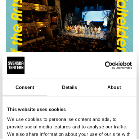
Consent
Details
About
This website uses cookies
Näytäntökauden avajaiset
We use cookies to personalise content and ads, to
provide social media features and to analyse our traffic.
18-18.45, Suuri näyttämö
We also share information about your use of our site with