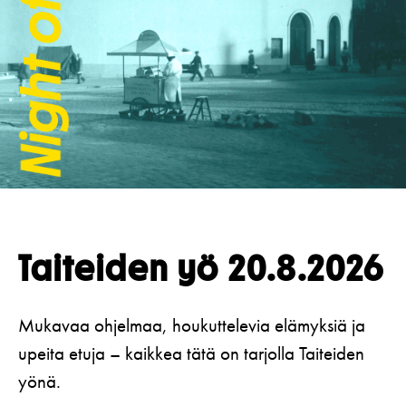
Koulut
Lahjakortti
Teatterin toiminta
Usein kysytyt kysymykset
Yritykset
KIRJAUDU
Nuoret
Näyttelijät
Saavutettavuus
Opastus
Katsomokartta
Historia
Töihin meille
Yhteystiedot
Uutiskirje
Taiteiden yö 20.8.
2026
Medialle
Svenska Teatern Live
Mukavaa ohjelmaa, houkuttelevia elämyksiä ja
upeita etuja – kaikkea tätä on tarjolla Taiteiden
yönä.