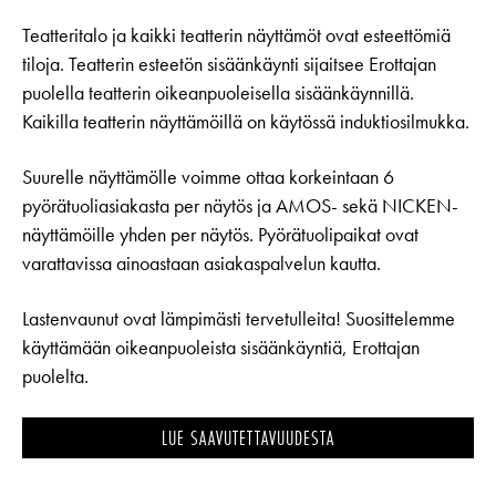
Teatteritalo ja kaikki teatterin näyttämöt ovat esteettömiä
tiloja. Teatterin esteetön sisäänkäynti sijaitsee Erottajan
puolella teatterin oikeanpuoleisella sisäänkäynnillä.
Kaikilla teatterin näyttämöillä on käytössä induktiosilmukka.
Suurelle näyttämölle voimme ottaa korkeintaan 6
pyörätuoliasiakasta per näytös ja AMOS- sekä NICKEN-
näyttämöille yhden per näytös. Pyörätuolipaikat ovat
varattavissa ainoastaan asiakaspalvelun kautta.
Lastenvaunut ovat lämpimästi tervetulleita! Suosittelemme
käyttämään oikeanpuoleista sisäänkäyntiä, Erottajan
puolelta.
LUE SAAVUTETTAVUUDESTA