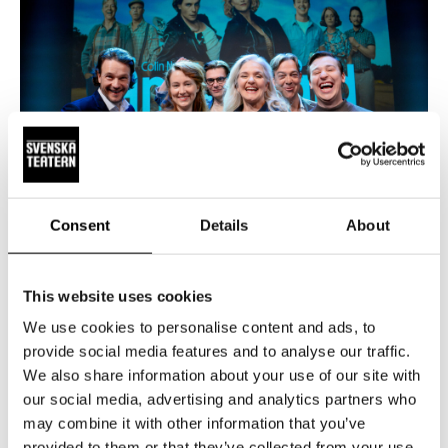
Press
Restaurant
Guided tours
Consent
Details
About
PRESSMEDDELANDEN
9.12.2025
This website uses cookies
Biljettrusning – 12 000 har redan
We use cookies to personalise content and ads, to
biljetter till Änglagård!
provide social media features and to analyse our traffic.
We also share information about your use of our site with
Intresset för höstens stora musikal på Svenska Teatern är
our social media, advertising and analytics partners who
enormt. Änglagård har premiär 17 september 2026. En
may combine it with other information that you’ve
vecka efter biljettsläpp har 12 300 biljetter bokats och sålts.
provided to them or that they’ve collected from your use