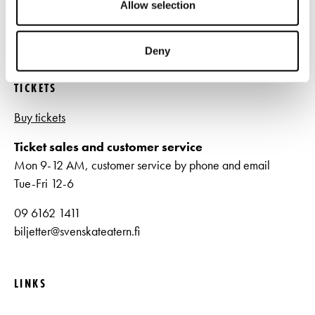
Allow selection
09 616 211
info@svenskateatern.fi
Deny
TICKETS
Buy tickets
Ticket sales and customer service
Mon 9-12 AM, customer service by phone and email
Tue-Fri 12-6
09 6162 1411
biljetter@svenskateatern.fi
LINKS